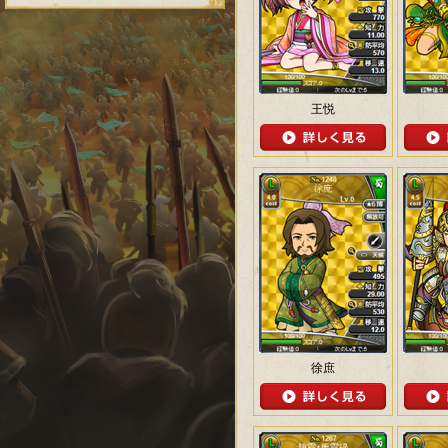
王悦
徐庶