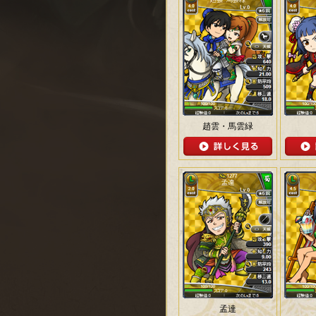
趙雲・馬雲緑
孟達