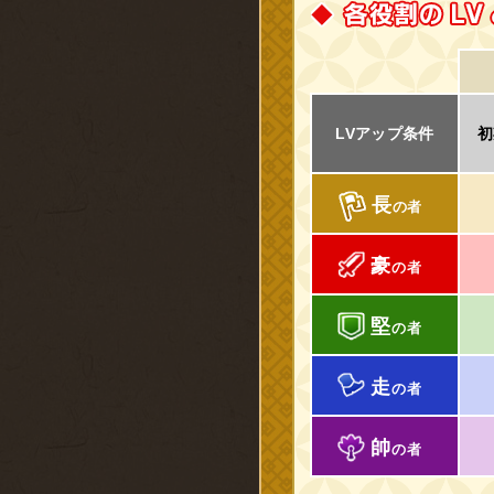
LVアップ条件
初
長
の者
豪
の者
堅
の者
走
の者
帥
の者