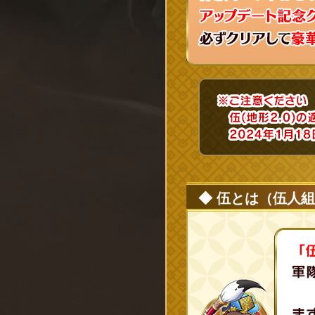
◆ 伍とは（伍人