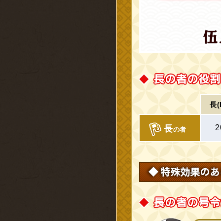
長(
2
長
の者