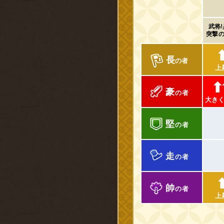
武将
突撃
長
の者
上
⬆
豪
の者
大き
堅
の者
走
の者
帥
の者
上