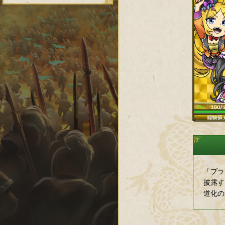
「ブラ
披露す
道化の