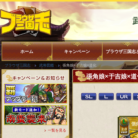
ホーム
キャンペーン
ブラウザ三国志
ブラウザ三国志
武将図鑑
張角娘×于吉娘×道化
張角娘×于吉娘×道
一覧を見る