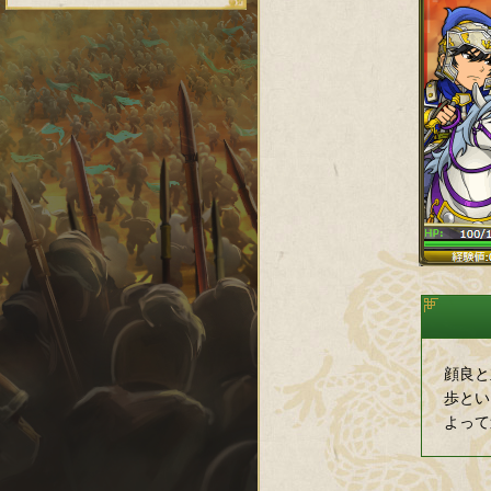
顔良と
歩とい
よって