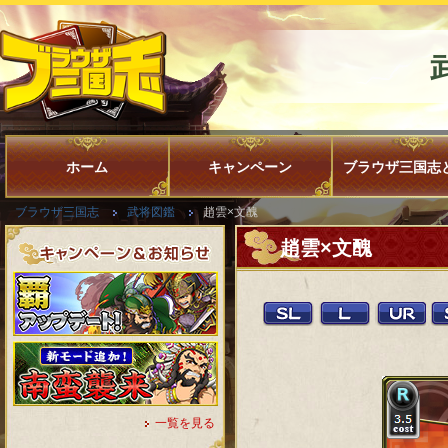
ホーム
キャンペーン
ブラウザ三国志
ブラウザ三国志
武将図鑑
趙雲×文醜
趙雲×文醜
一覧を見る