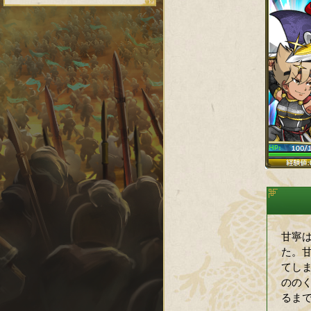
甘寧
た。
てし
のの
るま