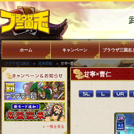
ホーム
キャンペーン
ブラウザ三国志
ブラウザ三国志
武将図鑑
甘寧×曹仁
甘寧×曹仁
一覧を見る