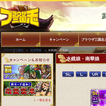
ホーム
キャンペーン
ブラウザ三国志
ブラウザ三国志
武将図鑑
水鏡娘・南華娘
水鏡娘・南華娘
一覧を見る