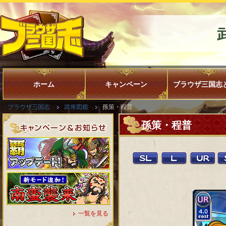
ホーム
キャンペーン
ブラウザ三国志
ブラウザ三国志
武将図鑑
孫策・程普
孫策・程普
一覧を見る