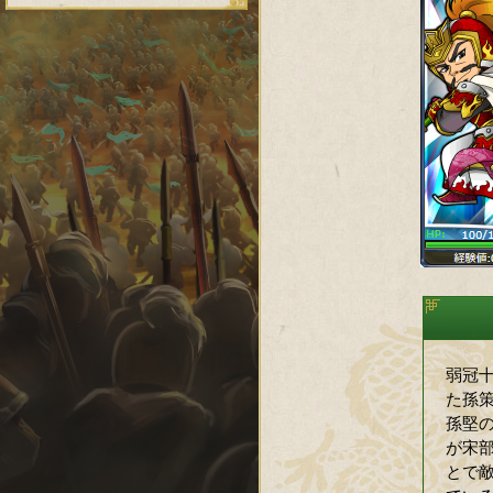
弱冠
た孫
孫堅
が宋
とで