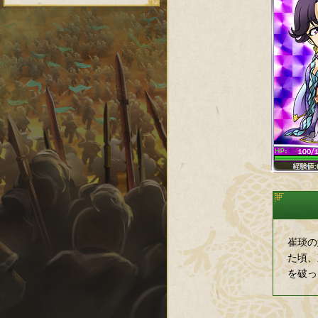
崔琰の
た頃、
を破っ