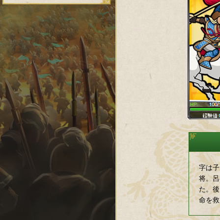
字は子
将。呂
た。後
命を救