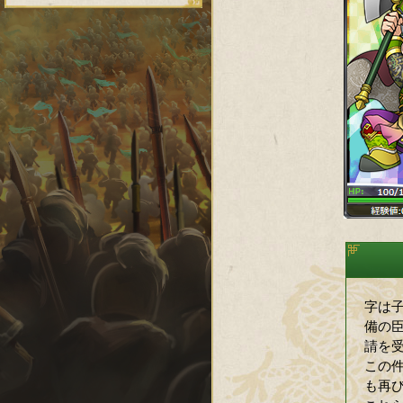
字は
備の
請を
この
も再