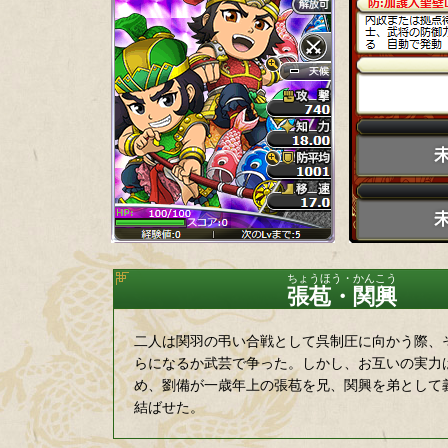
張苞・関興
二人は関羽の弔い合戦として呉制圧に向かう際、
らになるか武芸で争った。しかし、お互いの実力
め、劉備が一歳年上の張苞を兄、関興を弟として
結ばせた。