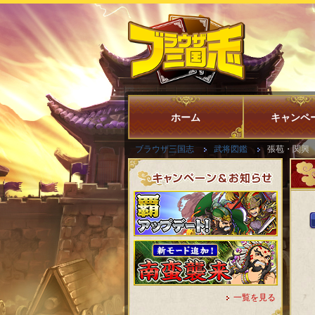
ホーム
キャンペ
ブラウザ三国志
武将図鑑
張苞・関興
一覧を見る