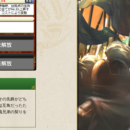
その先鋒がどち
は互角だったた
義兄弟の契りを