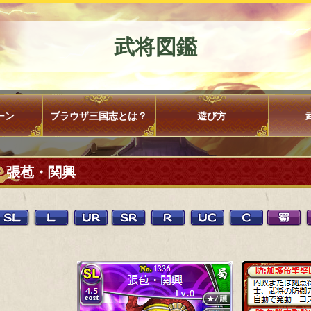
武将図鑑
ーン
ブラウザ三国志とは？
遊び方
張苞・関興