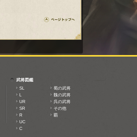
武将図鑑
SL
蜀の武将
L
魏の武将
UR
呉の武将
SR
その他
R
覇
UC
C