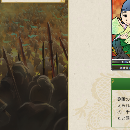
劉備の
えられ
の「千
だと誤