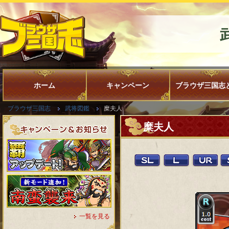
ホーム
キャンペーン
ブラウザ三国志
ブラウザ三国志
武将図鑑
糜夫人
糜夫人
一覧を見る