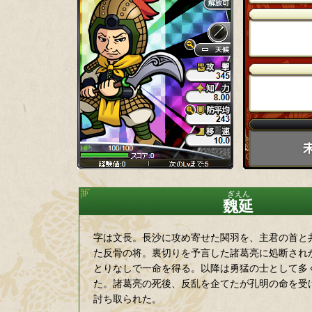
魏延
字は文長。長沙に攻め寄せた関羽を、主君の首と
た反骨の将。裏切りを予言した諸葛亮に処断され
とりなしで一命を得る。以降は勇猛の士として多
た。諸葛亮の死後、反乱を企てたが孔明の命を受
討ち取られた。