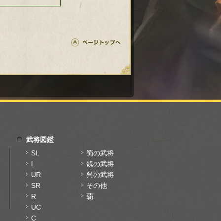
武将図鑑
SL
蜀の武将
L
魏の武将
UR
呉の武将
SR
その他
R
覇
UC
C