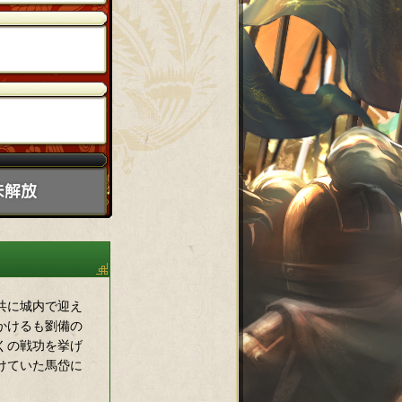
共に城内で迎え
かけるも劉備の
くの戦功を挙げ
けていた馬岱に