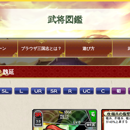
武将図鑑
ーン
ブラウザ三国志とは？
遊び方
魏延