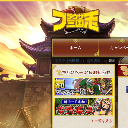
ホーム
キャンペ
ブラウザ三国志
武将図鑑
魏延
一覧を見る