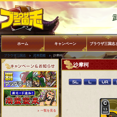
ホーム
キャンペーン
ブラウザ三国志
ブラウザ三国志
武将図鑑
沙摩柯
沙摩柯
一覧を見る