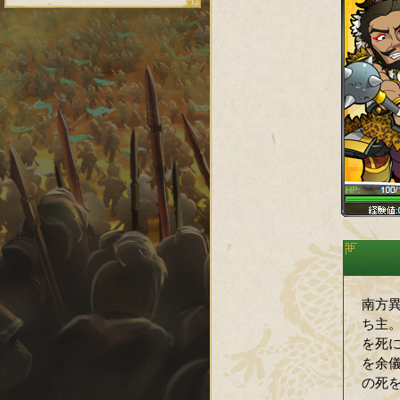
南方
ち主
を死
を余
の死