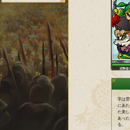
字は雲
にあた
た美し
あった
る。