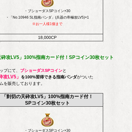
・ブショーダスSPコイン×30
・
「No.10946 SL指南パンダ」(兵器の帝極攻LV5)×1
※お一人様1個まで
18,000CP
砕攻LV5」100%指南カード付！SPコイン30枚セット
ップにて、
ブショーダスSPコイン
と
攻LV5」
を100%習得できる指南パンダ
がついた
ムを販売しております。
「剴切の天砕攻LV5」100%指南カード付！
SPコイン30枚セット
・ブショーダスSPコイン×30