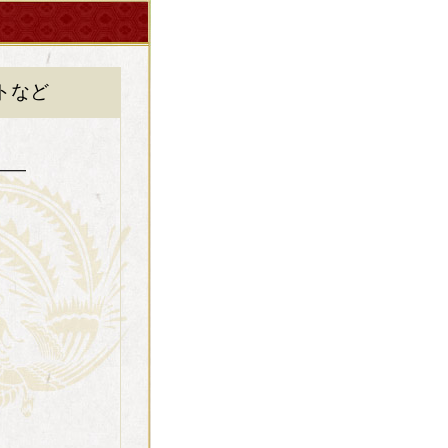
トなど
━━