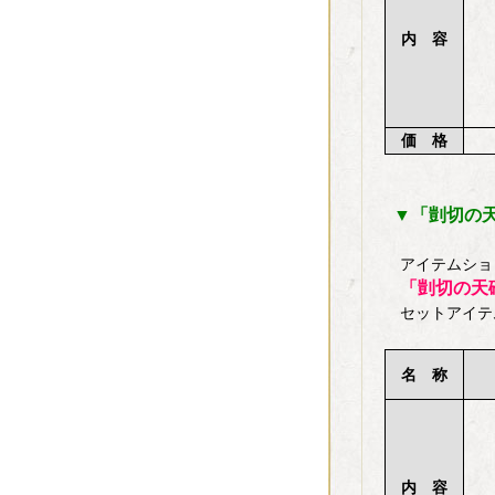
内 容
価 格
▼「剴切の天
アイテムショ
「剴切の天砕
セットアイテ
名 称
内 容