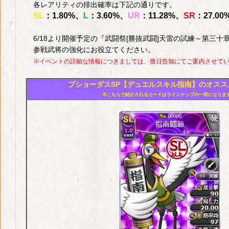
各レアリティの排出確率は下記の通りです。
SL
：1.80%、
L
：3.60%、
UR
：11.28%、
SR
：27.00
6/18より開催予定の
『武闘祭[勝抜武闘]天雷の試練～第三十
参戦武将の強化にお役立てください。
※イベントの詳細な情報につきましては、後日告知にてご案内させて
ブショーダスSP【デュエルスキル指南】のオスス
※こちらで紹介されるカードはラインナップの一部になりま