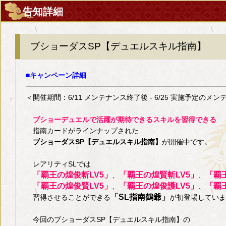
告知詳細
ブショーダスSP【デュエルスキル指南】
■キャンペーン詳細
━━━━━━━━━━━━━━━━━━━━━━━━━━━━
＜開催期間：6/11 メンテナンス終了後 - 6/25 実施予定のメ
ブショーデュエルで活躍が期待できるスキルを習得できる
指南カードがラインナップされた
ブショーダスSP【デュエルスキル指南】
が開催中です。
レアリティSLでは
「覇王の煌俊斬LV5」
「覇王の煌賢斬LV5」
「覇
、
、
「覇王の煌俊賢LV5」
「覇王の煌俊護LV5」
「覇
、
、
「SL指南鶴爺」
習得させることができる
が初登場していま
今回のブショーダスSP【デュエルスキル指南】の