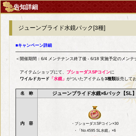
告知詳細
ジューンブライド水鏡パック[3種]
■キャンペーン詳細
━━━━━━━━━━━━━━━━━━━━━━━━━━━━
＜開催期間：6/4 メンテナンス終了後 - 6/18 実施予定のメン
アイテムショップにて、
ブショーダスSPコイン
に
ワイルドカード
「水鏡」
がついたアイテムを
3種類
販売して
名 称
ジューンブライド水鏡×6パック【SL
内 容
・ブショーダスSPコイン×30
・「No.4595 SL水鏡」×6