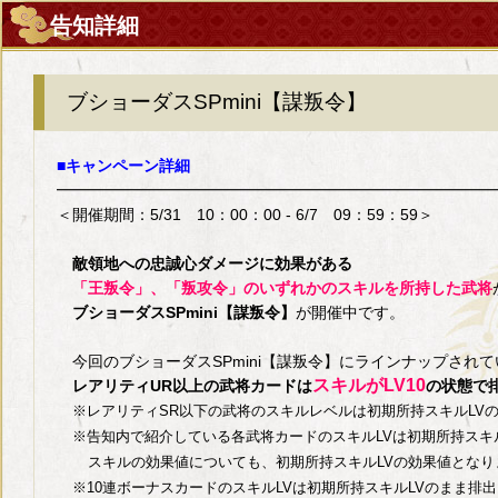
告知詳細
ブショーダスSPmini【謀叛令】
■キャンペーン詳細
━━━━━━━━━━━━━━━━━━━━━━━━━━━━
＜開催期間：5/31 10：00：00 - 6/7 09：59：59＞
敵領地への忠誠心ダメージに効果がある
「王叛令」、「叛攻令」のいずれかのスキルを所持した武将
ブショーダスSPmini【謀叛令】
が開催中です。
今回のブショーダスSPmini【謀叛令】にラインナップされて
スキルがLV10
レアリティUR以上の武将カードは
の状態で
※レアリティSR以下の武将のスキルレベルは初期所持スキルL
※告知内で紹介している各武将カードのスキルLVは初期所持スキ
スキルの効果値についても、初期所持スキルLVの効果値となり
※10連ボーナスカードのスキルLVは初期所持スキルLVのまま排