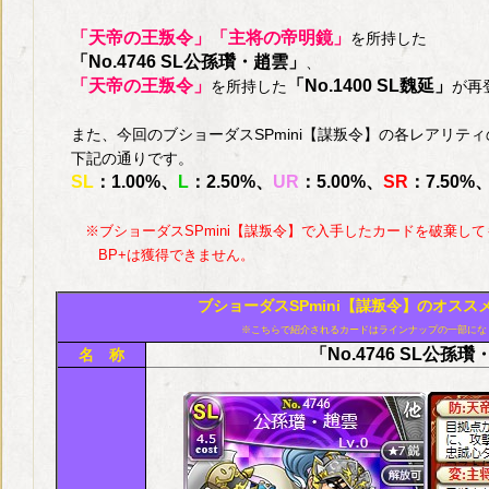
「天帝の王叛令」「主将の帝明鏡」
を所持した
「No.4746 SL公孫瓚・趙雲」
、
「天帝の王叛令」
「No.1400 SL魏延」
を所持した
が再
また、今回のブショーダスSPmini【謀叛令】の各レアリテ
下記の通りです。
SL
：1.00%、
L
：2.50%、
UR
：5.00%、
SR
：7.50%
※ブショーダスSPmini【謀叛令】で入手したカードを破棄して
BP+は獲得できません。
ブショーダスSPmini【謀叛令】のオスス
※こちらで紹介されるカードはラインナップの一部にな
「No.4746 SL公孫
名 称